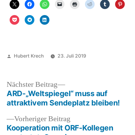
Veröffentlicht
Hubert Krech
23. Juli 2019
von
Veröffentlicht
Uncategorized
in
Nächster
Nächster Beitrag
Beitrag:
ARD-„Weltspiegel“ muss auf
Beitragsnavigation
attraktivem Sendeplatz bleiben!
Vorheriger
Vorheriger Beitrag
Beitrag:
Kooperation mit ORF-Kollegen