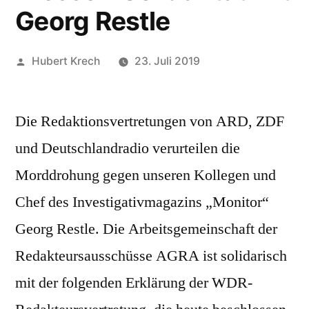
Georg Restle
Veröffentlicht
Hubert Krech
23. Juli 2019
von
Schreibe
einen
Die Redaktionsvertretungen von ARD, ZDF
Kommentar
und Deutschlandradio verurteilen die
zu
Morddrohung
Morddrohung gegen unseren Kollegen und
ist
Chef des Investigativmagazins „Monitor“
Angriff
Georg Restle. Die Arbeitsgemeinschaft der
auf
die
Redakteursausschüsse AGRA ist solidarisch
freie
mit der folgenden Erklärung der WDR-
Presse
–