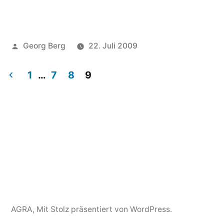
Veröffentlicht
Georg Berg
22. Juli 2009
von
Veröffentlicht
Schlagwörter:
AGRA
AGRA
Schreibe
in
1
…
7
8
9
einen
Kommentar
Seitennummerierung
zu
der
AGRA
ist
Beiträge
online!
AGRA
,
Mit Stolz präsentiert von WordPress.