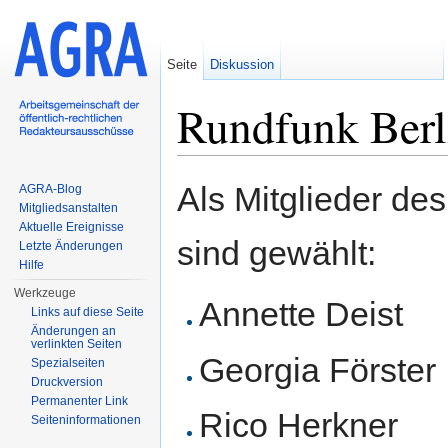
Seite
Diskussion
Rundfunk Berl
Wechseln zu:
Navigation
,
Suche
Als Mitglieder d
AGRA-Blog
Mitgliedsanstalten
Aktuelle Ereignisse
sind gewählt:
Letzte Änderungen
Hilfe
Werkzeuge
Annette Deist
Links auf diese Seite
Änderungen an
verlinkten Seiten
Georgia Förster
Spezialseiten
Druckversion
Permanenter Link
Rico Herkner
Seiten­informationen