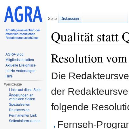
Seite
Diskussion
Qualität statt 
Wechseln zu:
Navigation
,
Suche
Resolution vom
AGRA-Blog
Mitgliedsanstalten
Aktuelle Ereignisse
Letzte Änderungen
Die Redakteursve
Hilfe
Werkzeuge
der Redakteursv
Links auf diese Seite
Änderungen an
verlinkten Seiten
folgende Resoluti
Spezialseiten
Druckversion
Permanenter Link
Fernseh-Progra
Seiten­informationen