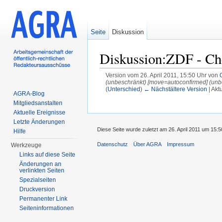
Seite
Diskussion
Diskussion:ZDF - Ch
Version vom 26. April 2011, 15:50 Uhr von
(unbeschränkt) [move=autoconfirmed] (unb
(
Unterschied
)
← Nächstältere Version
| Akt
AGRA-Blog
Wechseln zu:
Navigation
,
Suche
Mitgliedsanstalten
Aktuelle Ereignisse
Letzte Änderungen
Diese Seite wurde zuletzt am 26. April 2011 um 15:5
Hilfe
Datenschutz
Über AGRA
Impressum
Werkzeuge
Links auf diese Seite
Änderungen an
verlinkten Seiten
Spezialseiten
Druckversion
Permanenter Link
Seiten­informationen