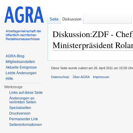
Seite
Diskussion
Diskussion:ZDF - Chef
Ministerpräsident Rol
Wechseln zu:
Navigation
,
Suche
AGRA-Blog
Mitgliedsanstalten
Aktuelle Ereignisse
Diese Seite wurde zuletzt am 26. April 2011 um 15:50 Uh
Letzte Änderungen
Datenschutz
Über AGRA
Impressum
Hilfe
Werkzeuge
Links auf diese Seite
Änderungen an
verlinkten Seiten
Spezialseiten
Druckversion
Permanenter Link
Seiten­informationen