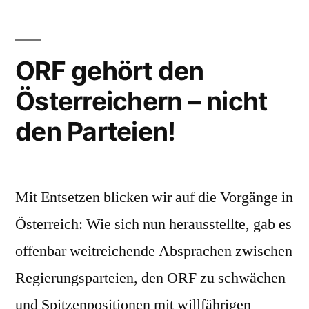
zu
Sendeverbot
für
ORF gehört den
Deutsche
Österreichern – nicht
Welle
in
den Parteien!
Russland:
AGRA
fordert
Bundesregieru
Mit Entsetzen blicken wir auf die Vorgänge in
zum
Österreich: Wie sich nun herausstellte, gab es
Protest
auf
offenbar weitreichende Absprachen zwischen
Regierungsparteien, den ORF zu schwächen
und Spitzenpositionen mit willfährigen