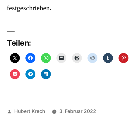
festgeschrieben.
Teilen:
Veröffentlicht
Hubert Krech
3. Februar 2022
von
Veröffentlicht
Uncategorized
Schreibe
in
einen
Kommentar