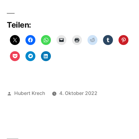
Teilen:
Veröffentlicht
Hubert Krech
4. Oktober 2022
von
Veröffentlicht
Uncategorized
Schreibe
in
einen
Kommentar
zu
Krise