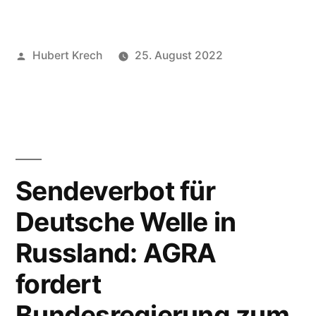
Veröffentlicht
Hubert Krech
25. August 2022
von
Veröffentlicht
Uncategorize
Schreibe
in
einen
Kommentar
zu
Redaktionssta
stärken
Sendeverbot für
die
Deutsche Welle in
Journalisten
–
Russland: AGRA
aber
auch
fordert
die
Bundesregierung zum
Sender!