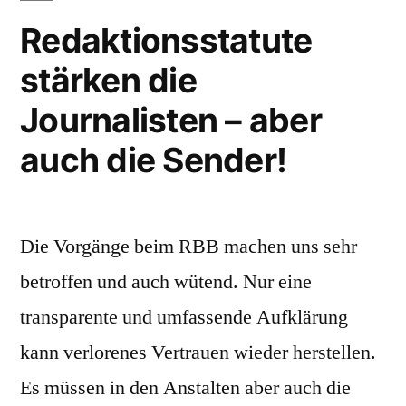
der
Redaktionsstatute
ARD:
stärken die
Öffentlich-
rechtliche
Journalisten – aber
Journalist:inne
fordern
auch die Sender!
stärkere
Mitspracherec
Die Vorgänge beim RBB machen uns sehr
betroffen und auch wütend. Nur eine
transparente und umfassende Aufklärung
kann verlorenes Vertrauen wieder herstellen.
Es müssen in den Anstalten aber auch die