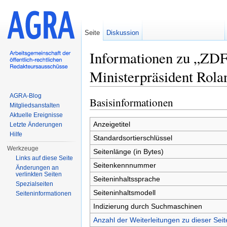
Seite
Diskussion
Informationen zu „ZDF
Ministerpräsident Rol
Wechseln zu:
Navigation
,
Suche
AGRA-Blog
Basisinformationen
Mitgliedsanstalten
Aktuelle Ereignisse
Anzeigetitel
Letzte Änderungen
Hilfe
Standardsortierschlüssel
Werkzeuge
Seitenlänge (in Bytes)
Links auf diese Seite
Seitenkennnummer
Änderungen an
verlinkten Seiten
Seiteninhaltssprache
Spezialseiten
Seiteninhaltsmodell
Seiten­informationen
Indizierung durch Suchmaschinen
Anzahl der Weiterleitungen zu dieser Seit