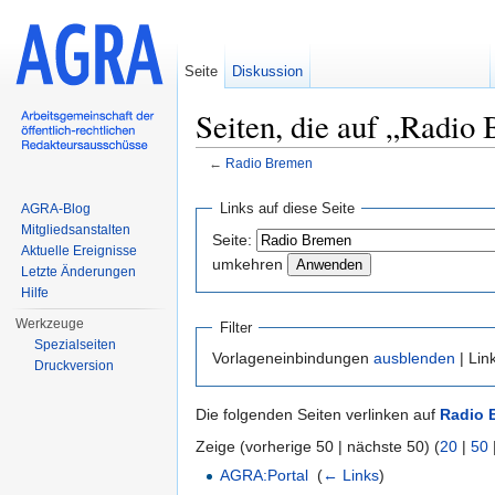
Seite
Diskussion
Seiten, die auf „Radio
←
Radio Bremen
Wechseln zu:
Navigation
,
Suche
Links auf diese Seite
AGRA-Blog
Mitgliedsanstalten
Seite:
Aktuelle Ereignisse
umkehren
Letzte Änderungen
Hilfe
Werkzeuge
Filter
Spezialseiten
Vorlageneinbindungen
ausblenden
| Lin
Druckversion
Die folgenden Seiten verlinken auf
Radio 
Zeige (vorherige 50 | nächste 50) (
20
|
50
AGRA:Portal
‎
(
← Links
)