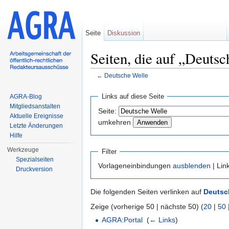
Seite
Diskussion
Seiten, die auf „Deutsc
←
Deutsche Welle
Wechseln zu:
Navigation
,
Suche
Links auf diese Seite
AGRA-Blog
Mitgliedsanstalten
Seite:
Aktuelle Ereignisse
umkehren
Letzte Änderungen
Hilfe
Werkzeuge
Filter
Spezialseiten
Vorlageneinbindungen
ausblenden
| Lin
Druckversion
Die folgenden Seiten verlinken auf
Deutsc
Zeige (vorherige 50 | nächste 50) (
20
|
50
AGRA:Portal
‎
(
← Links
)