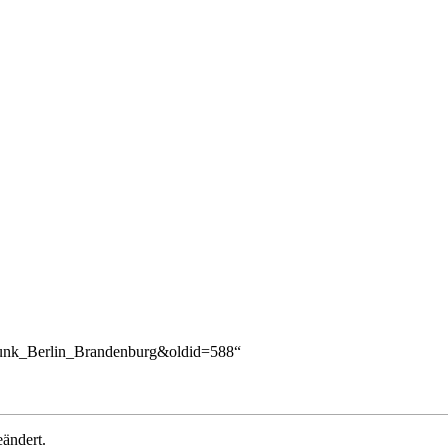
dfunk_Berlin_Brandenburg&oldid=588
“
ändert.