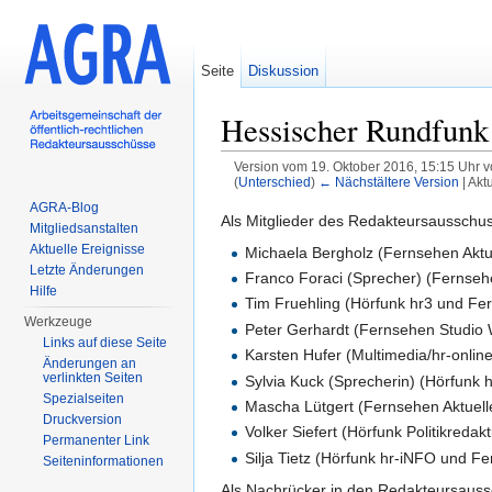
Seite
Diskussion
Hessischer Rundfunk
Version vom 19. Oktober 2016, 15:15 Uhr 
(
Unterschied
)
← Nächstältere Version
| Akt
Wechseln zu:
Navigation
,
Suche
AGRA-Blog
Als Mitglieder des Redakteursausschus
Mitgliedsanstalten
Aktuelle Ereignisse
Michaela Bergholz (Fernsehen Aktu
Letzte Änderungen
Franco Foraci (Sprecher) (Fernse
Hilfe
Tim Fruehling (Hörfunk hr3 und Fe
Werkzeuge
Peter Gerhardt (Fernsehen Studio 
Links auf diese Seite
Karsten Hufer (Multimedia/hr-onlin
Änderungen an
verlinkten Seiten
Sylvia Kuck (Sprecherin) (Hörfunk 
Spezialseiten
Mascha Lütgert (Fernsehen Aktuell
Druckversion
Volker Siefert (Hörfunk Politikredakt
Permanenter Link
Silja Tietz (Hörfunk hr-iNFO und F
Seiten­informationen
Als Nachrücker in den Redakteursauss