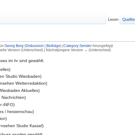
Lesen
Quellte
von
Georg Berg
(
Diskussion
|
Beiträge
)
(
Category:Sender
hinzugefügt)
uelle Version (Unterschied) | Nächstjüngere Version → (Unterschied)
ses im hr sind gewählt:
elles)
hen Studio Wiesbaden)
rnsehen Wetterredaktion)
Wiesbaden Aktuelles)
e Nachrichten)
hr-iNFO)
es / hessenschau)
ion)
ernsehen Studio Kassel)
chuss wurden gewählt: