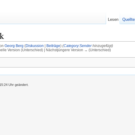
Lesen
Quellte
k
von
Georg Berg
(
Diskussion
|
Beiträge
)
(
Category:Sender
hinzugefügt)
uelle Version (Unterschied) | Nächstjüngere Version → (Unterschied)
15:24 Uhr geändert.