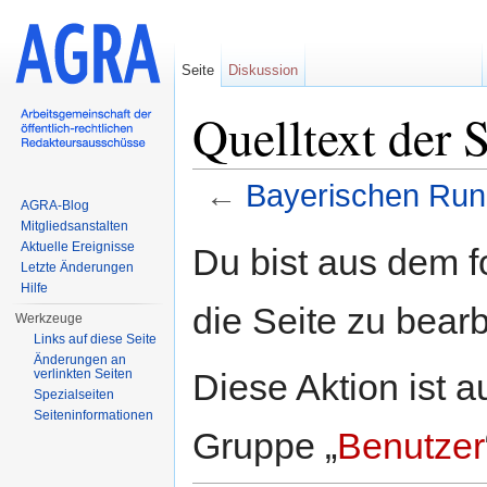
Seite
Diskussion
Quelltext der 
←
Bayerischen Run
AGRA-Blog
Wechseln zu:
Navigation
,
Suche
Mitgliedsanstalten
Aktuelle Ereignisse
Du bist aus dem f
Letzte Änderungen
Hilfe
die Seite zu bearb
Werkzeuge
Links auf diese Seite
Änderungen an
Diese Aktion ist a
verlinkten Seiten
Spezialseiten
Seiten­informationen
Gruppe „
Benutzer