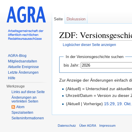
Seite
Diskussion
ZDF: Versionsgeschi
Logbücher dieser Seite anzeigen
Wechseln zu:
Navigation
,
Suche
AGRA-Blog
In der Versionsgeschichte suchen
Mitgliedsanstalten
bis Jahr:
Aktuelle Ereignisse
Letzte Änderungen
Hilfe
Zur Anzeige der Änderungen einfach di
Werkzeuge
(Aktuell) = Unterschied zur aktuell
Links auf diese Seite
Uhrzeit/Datum = Version zu dieser
Änderungen an
verlinkten Seiten
(Aktuell | Vorherige)
15:29, 19. Okt
Atom
Spezialseiten
Seiten­informationen
Datenschutz
Über AGRA
Impressum