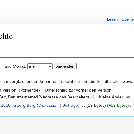
Lesen
Quellte
chte
und Monat:
e zu vergleichenden Versionen auswählen und die Schaltfläche „Gewähl
en Version, (Vorherige) = Unterschied zur vorherigen Version
 Zeit, Benutzername/IP-Adresse des Bearbeiters, K = Kleine Änderung
. 2016
‎
Georg Berg
(
Diskussion
|
Beiträge
)
‎
. .
(19 Bytes)
(+19 Bytes)
‎
. .