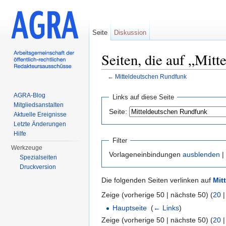
Seite
Diskussion
Seiten, die auf „Mit
←
Mitteldeutschen Rundfunk
Wechseln zu:
Navigation
,
Suche
AGRA-Blog
Links auf diese Seite
Mitgliedsanstalten
Seite:
Aktuelle Ereignisse
Letzte Änderungen
Hilfe
Filter
Werkzeuge
Vorlageneinbindungen
ausblenden
|
Spezialseiten
Druckversion
Die folgenden Seiten verlinken auf
Mit
Zeige (vorherige 50 | nächste 50) (
20
Hauptseite
‎
(
← Links
)
Zeige (vorherige 50 | nächste 50) (
20