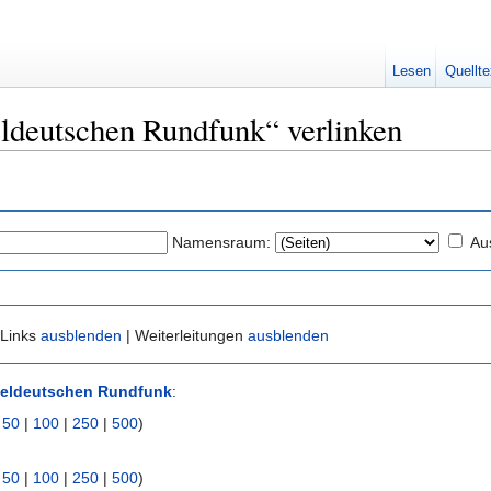
Lesen
Quellte
teldeutschen Rundfunk“ verlinken
Namensraum:
Au
 Links
ausblenden
| Weiterleitungen
ausblenden
teldeutschen Rundfunk
:
|
50
|
100
|
250
|
500
)
|
50
|
100
|
250
|
500
)