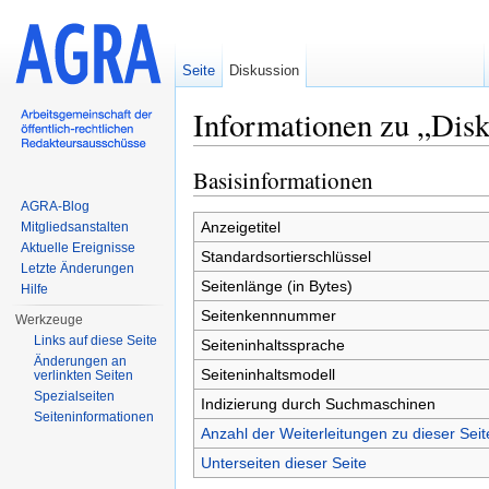
Seite
Diskussion
Informationen zu „Disk
Wechseln zu:
Navigation
,
Suche
Basisinformationen
AGRA-Blog
Anzeigetitel
Mitgliedsanstalten
Aktuelle Ereignisse
Standardsortierschlüssel
Letzte Änderungen
Seitenlänge (in Bytes)
Hilfe
Seitenkennnummer
Werkzeuge
Links auf diese Seite
Seiteninhaltssprache
Änderungen an
Seiteninhaltsmodell
verlinkten Seiten
Spezialseiten
Indizierung durch Suchmaschinen
Seiten­informationen
Anzahl der Weiterleitungen zu dieser Seit
Unterseiten dieser Seite