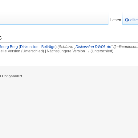
Lesen
Quellte
e
Georg Berg
(
Diskussion
|
Beiträge
)
(Schützte „
Diskussion:DWDL.de
“ ([edit=autoco
uelle Version (Unterschied) | Nächstjüngere Version → (Unterschied)
1 Uhr geändert.