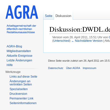
Seite
Diskussion
Diskussion:DWDL.d
Version vom 26. April 2011, 15:51 Uhr von
(
Unterschied
)
← Nächstältere Version
| Akt
Wechseln zu:
Navigation
,
Suche
AGRA-Blog
Mitgliedsanstalten
Aktuelle Ereignisse
Letzte Änderungen
Diese Seite wurde zuletzt am 26. April 2011 um 15:5
Hilfe
Datenschutz
Über AGRA
Impressum
Werkzeuge
Links auf diese Seite
Änderungen an
verlinkten Seiten
Spezialseiten
Druckversion
Permanenter Link
Seiten­informationen