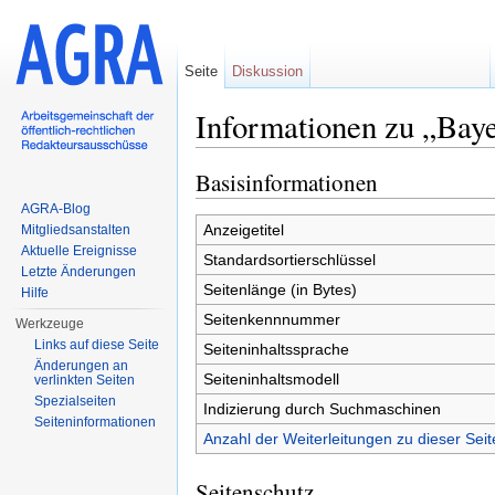
Seite
Diskussion
Informationen zu „Bay
Wechseln zu:
Navigation
,
Suche
Basisinformationen
AGRA-Blog
Anzeigetitel
Mitgliedsanstalten
Aktuelle Ereignisse
Standardsortierschlüssel
Letzte Änderungen
Seitenlänge (in Bytes)
Hilfe
Seitenkennnummer
Werkzeuge
Links auf diese Seite
Seiteninhaltssprache
Änderungen an
Seiteninhaltsmodell
verlinkten Seiten
Spezialseiten
Indizierung durch Suchmaschinen
Seiten­informationen
Anzahl der Weiterleitungen zu dieser Seit
Seitenschutz