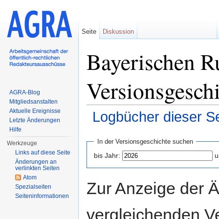
Seite
Diskussion
Bayerischen R
Versionsgesch
AGRA-Blog
Mitgliedsanstalten
Aktuelle Ereignisse
Logbücher dieser Se
Letzte Änderungen
Wechseln zu:
Navigation
,
Suche
Hilfe
In der Versionsgeschichte suchen
Werkzeuge
Links auf diese Seite
bis Jahr:
u
Änderungen an
verlinkten Seiten
Atom
Zur Anzeige der 
Spezialseiten
Seiten­informationen
vergleichenden V