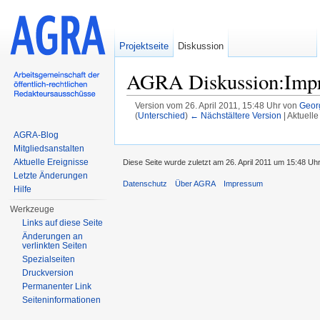
Projektseite
Diskussion
AGRA Diskussion:Imp
Version vom 26. April 2011, 15:48 Uhr von
Geor
(
Unterschied
)
← Nächstältere Version
| Aktuell
Wechseln zu:
Navigation
,
Suche
AGRA-Blog
Mitgliedsanstalten
Aktuelle Ereignisse
Diese Seite wurde zuletzt am 26. April 2011 um 15:48 Uh
Letzte Änderungen
Datenschutz
Über AGRA
Impressum
Hilfe
Werkzeuge
Links auf diese Seite
Änderungen an
verlinkten Seiten
Spezialseiten
Druckversion
Permanenter Link
Seiten­informationen