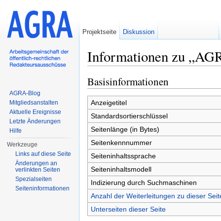
Projektseite
Diskussion
Informationen zu „AGR
Wechseln zu:
Navigation
,
Suche
Basisinformationen
AGRA-Blog
Anzeigetitel
Mitgliedsanstalten
Aktuelle Ereignisse
Standardsortierschlüssel
Letzte Änderungen
Seitenlänge (in Bytes)
Hilfe
Seitenkennnummer
Werkzeuge
Links auf diese Seite
Seiteninhaltssprache
Änderungen an
Seiteninhaltsmodell
verlinkten Seiten
Spezialseiten
Indizierung durch Suchmaschinen
Seiten­informationen
Anzahl der Weiterleitungen zu dieser Seit
Unterseiten dieser Seite